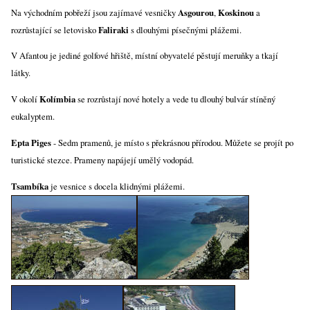
Na východním pobřeží jsou zajímavé vesničky
Asgourou
,
Koskinou
a
rozrůstající se letovisko
Faliraki
s dlouhými písečnými plážemi.
V Afantou je jediné golfové hřiště, místní obyvatelé pěstují meruňky a tkají
látky.
V okolí
Kolímbia
se rozrůstají nové hotely a vede tu dlouhý bulvár stíněný
eukalyptem.
Epta Piges
- Sedm pramenů, je místo s překrásnou přírodou. Můžete se projít po
turistické stezce. Prameny napájejí umělý vodopád.
Tsambíka
je vesnice s docela klidnými plážemi.