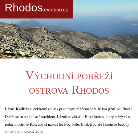
Rhodos
.evropou.cz
Východní pobřeží
ostrova Rhodos
Lázně
Kallithea
, poklidný záliv s písečnými plážemi leží 10 km jižně od Rhodu.
Dobře se tu potápí se šnorchlem. Lázně navštívil i Hippokrates, který pobýval na
rodném ostrově Kos, aby si nabral léčivou vodu. Jinak jsou ale lázeňské budovy
zchátralé a nevyužívané.