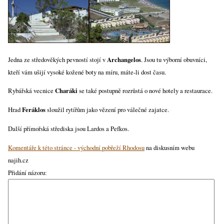
Jedna ze středověkých pevností stojí v
Archangelos
. Jsou tu výborní obuvníci,
kteří vám ušijí vysoké kožené boty na míru, máte-li dost času.
Rybářská vecnice
Charáki
se také postupně rozrůstá o nové hotely a restaurace.
Hrad
Feráklos
sloužil rytířům jako vězení pro válečné zajatce.
Další přímořská střediska jsou Lardos a Pefkos.
Komentáře k této stránce - východní pobřeží Rhodosu
na diskusním webu
najih.cz
Přidání názoru: